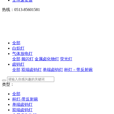
全球速卖通
热线：0513-85601581
全部
白炽灯
气体放电灯
全部
频闪灯
金属卤化物灯
荧光灯
卤钨灯
全部
双端卤钨灯
单端卤钨灯
杯灯－带反射碗
类型：
全部
杯灯-带反射碗
单端卤钨灯
双端卤钨灯