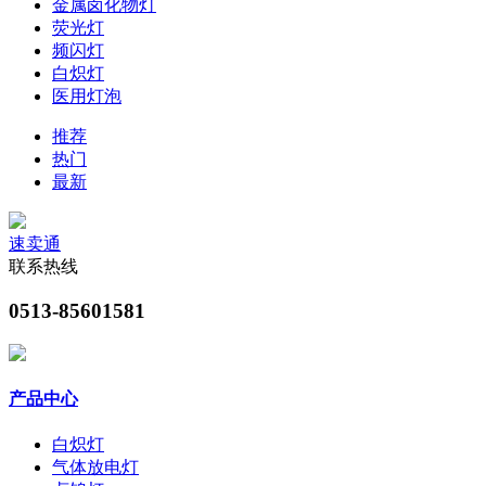
金属卤化物灯
荧光灯
频闪灯
白炽灯
医用灯泡
推荐
热门
最新
速卖通
联系热线
0513-85601581
产品中心
白炽灯
气体放电灯