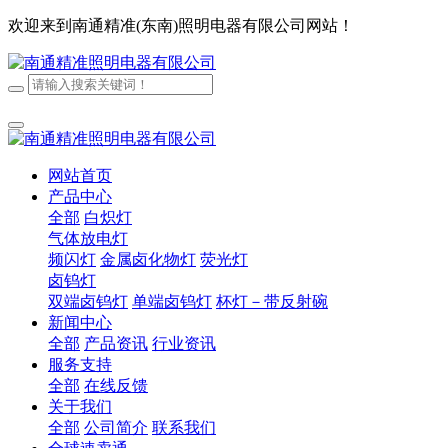
欢迎来到南通精准(东南)照明电器有限公司网站！
网站首页
产品中心
全部
白炽灯
气体放电灯
频闪灯
金属卤化物灯
荧光灯
卤钨灯
双端卤钨灯
单端卤钨灯
杯灯－带反射碗
新闻中心
全部
产品资讯
行业资讯
服务支持
全部
在线反馈
关于我们
全部
公司简介
联系我们