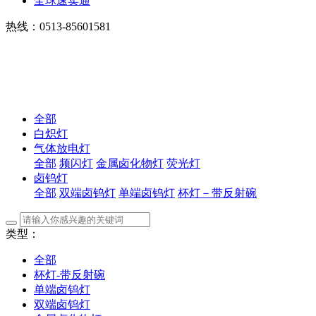
全球速卖通
热线：0513-85601581
全部
白炽灯
气体放电灯
全部
频闪灯
金属卤化物灯
荧光灯
卤钨灯
全部
双端卤钨灯
单端卤钨灯
杯灯－带反射碗
类型：
全部
杯灯-带反射碗
单端卤钨灯
双端卤钨灯