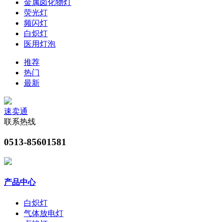
金属卤化物灯
荧光灯
频闪灯
白炽灯
医用灯泡
推荐
热门
最新
速卖通
联系热线
0513-85601581
产品中心
白炽灯
气体放电灯