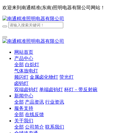
欢迎来到南通精准(东南)照明电器有限公司网站！
网站首页
产品中心
全部
白炽灯
气体放电灯
频闪灯
金属卤化物灯
荧光灯
卤钨灯
双端卤钨灯
单端卤钨灯
杯灯－带反射碗
新闻中心
全部
产品资讯
行业资讯
服务支持
全部
在线反馈
关于我们
全部
公司简介
联系我们